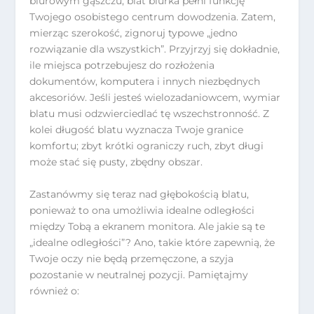
biurowym gąszczu, blat biurka pełni funkcję
Twojego osobistego centrum dowodzenia. Zatem,
mierząc szerokość, zignoruj typowe „jedno
rozwiązanie dla wszystkich”. Przyjrzyj się dokładnie,
ile miejsca potrzebujesz do rozłożenia
dokumentów, komputera i innych niezbędnych
akcesoriów. Jeśli jesteś wielozadaniowcem, wymiar
blatu musi odzwierciedlać tę wszechstronność. Z
kolei długość blatu wyznacza Twoje granice
komfortu; zbyt krótki ograniczy ruch, zbyt długi
może stać się pusty, zbędny obszar.
Zastanówmy się teraz nad głębokością blatu,
ponieważ to ona umożliwia idealne odległości
między Tobą a ekranem monitora. Ale jakie są te
„idealne odległości”? Ano, takie które zapewnią, że
Twoje oczy nie będą przemęczone, a szyja
pozostanie w neutralnej pozycji. Pamiętajmy
również o: