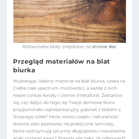
Różnorodne blaty znajdziesz na
stronie Ikei
.
Przegląd materiałów na blat
biurka
Wybierając idealny materiał na blat biurka, czeka na
Ciebie całe spectrum możliwości, a każda z nich
niesie consze kwiaty i ciernie (metafora). Zastanów
się, czy dążyć do tego, by Twoje domowe biuro
przypominało reprezentacyjny gabinet z blatem z
lśniącego szkła? Może wolisz ciepło i naturalność
drewna albo postawisz na praktyczne laminaty,
które wytrzymują szturmy długopisów i nieustanne
ataki rozlanej kawy? Prawda jest taka, że odpowiedź