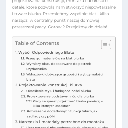
projektowania konstrukcji, montażu i dbałości o
detale, które pozwolą nam stworzyć niepowtarzalne
i trwałe biurko. Przemieńmy wspólnie blat i kilka
narzędzi w centralny punkt naszej domowej
przestrzeni pracy. Gotowi? Przejdźmy do dzieła!
Table of Contents
Wybór Odpowiedniego Blatu
Przegląd materiałów na blat biurka
Wymiary blatu dopasowane do potrzeb
użytkownika
Wskazówki dotyczące grubości i wytrzymałości
blatu
Projektowanie konstrukcji biurka
Określenie stylu i funkcjonalności biurka
Projektowanie podstawy i nóg dla biurka
Kiedy zaczynasz projektować biurko, pamiętaj o
kilku istotnych aspektach
Rozważenie dodatkowych funkcji takich jak
szuflady czy półki
Narzędzia i materiały potrzebne do montażu
Lista narzędzi niezbędnych do zbudowania biurka