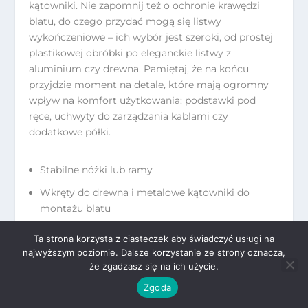
kątowniki. Nie zapomnij też o ochronie krawędzi
blatu, do czego przydać mogą się listwy
wykończeniowe – ich wybór jest szeroki, od prostej
plastikowej obróbki po eleganckie listwy z
aluminium czy drewna. Pamiętaj, że na końcu
przyjdzie moment na detale, które mają ogromny
wpływ na komfort użytkowania: podstawki pod
ręce, uchwyty do zarządzania kablami czy
dodatkowe półki.
Stabilne nóżki lub ramy
Wkręty do drewna i metalowe kątowniki do
montażu blatu
Listwy wykończeniowe ochroniące krawędzi
Ta strona korzysta z ciasteczek aby świadczyć usługi na
najwyższym poziomie. Dalsze korzystanie ze strony oznacza,
Akcesoria poprawiające ergonomię: podstawki,
że zgadzasz się na ich użycie.
uchwyty na kable i półki
Zgoda
Czy widzisz swój wymarzony kąt do pracy, pełen