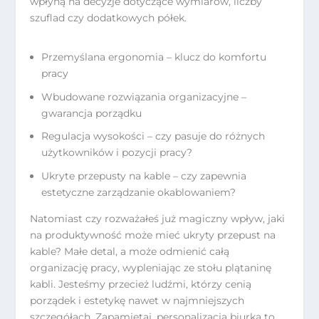
wpłyną na decyzje dotyczące wymiarów, liczby
szuflad czy dodatkowych półek.
Przemyślana ergonomia – klucz do komfortu
pracy
Wbudowane rozwiązania organizacyjne –
gwarancja porządku
Regulacja wysokości – czy pasuje do różnych
użytkowników i pozycji pracy?
Ukryte przepusty na kable – czy zapewnia
estetyczne zarządzanie okablowaniem?
Natomiast czy rozważałeś już magiczny wpływ, jaki
na produktywność może mieć ukryty przepust na
kable? Małe detal, a może odmienić całą
organizację pracy, wypleniając ze stołu plątaninę
kabli. Jesteśmy przecież ludźmi, którzy cenią
porządek i estetykę nawet w najmniejszych
szczegółach. Zapamiętaj, personalizacja biurka to