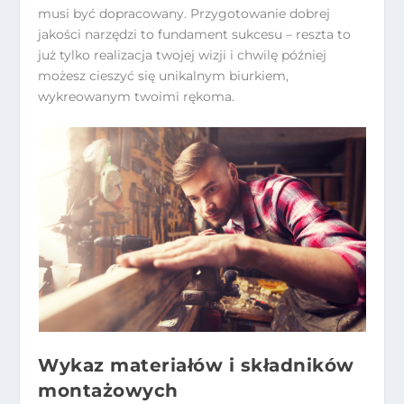
musi być dopracowany. Przygotowanie dobrej
jakości narzędzi to fundament sukcesu – reszta to
już tylko realizacja twojej wizji i chwilę później
możesz cieszyć się unikalnym biurkiem,
wykreowanym twoimi rękoma.
Wykaz materiałów i składników
montażowych