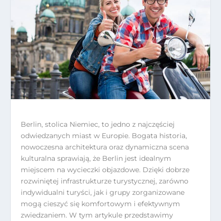
Berlin, stolica Niemiec, to jedno z najczęściej
odwiedzanych miast w Europie. Bogata historia,
nowoczesna architektura oraz dynamiczna scena
kulturalna sprawiają, że Berlin jest idealnym
miejscem na wycieczki objazdowe. Dzięki dobrze
rozwiniętej infrastrukturze turystycznej, zarówno
indywidualni turyści, jak i grupy zorganizowane
mogą cieszyć się komfortowym i efektywnym
zwiedzaniem. W tym artykule przedstawimy