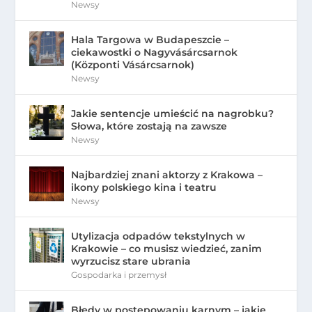
Newsy
Hala Targowa w Budapeszcie –
ciekawostki o Nagyvásárcsarnok
(Központi Vásárcsarnok)
Newsy
Jakie sentencje umieścić na nagrobku?
Słowa, które zostają na zawsze
Newsy
Najbardziej znani aktorzy z Krakowa –
ikony polskiego kina i teatru
Newsy
Utylizacja odpadów tekstylnych w
Krakowie – co musisz wiedzieć, zanim
wyrzucisz stare ubrania
Gospodarka i przemysł
Błędy w postępowaniu karnym – jakie