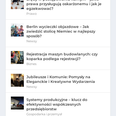
prawa przysługują oskarżonemu i jak je
egzekwować?
Prawo
Berlin wycieczki objazdowe – Jak
zwiedzić stolicę Niemiec w najlepszy
sposób?
Newsy
Rejestracja maszyn budowlanych: czy
koparka podlega rejestracji?
Biznes
Jubileusze i Komunie: Pomysły na
Eleganckie i Kreatywne Wydarzenia
Newsy
Systemy produkcyjne – klucz do
efektywności współczesnych
przedsiębiorstw
Gospodarka i przemysł