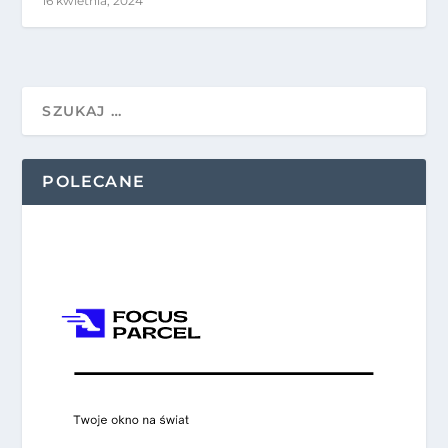
16 kwietnia, 2024
POLECANE