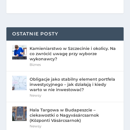
OSTATNIE POSTY
Kamieniarstwo w Szczecinie i okolicy. Na
co zwrócić uwagę przy wyborze
wykonawcy?
Biznes
Obligacje jako stabilny element portfela
inwestycyjnego – jak działają i kiedy
warto w nie inwestować?
Newsy
Hala Targowa w Budapeszcie –
ciekawostki o Nagyvásárcsarnok
(Központi Vásárcsarnok)
Newsy