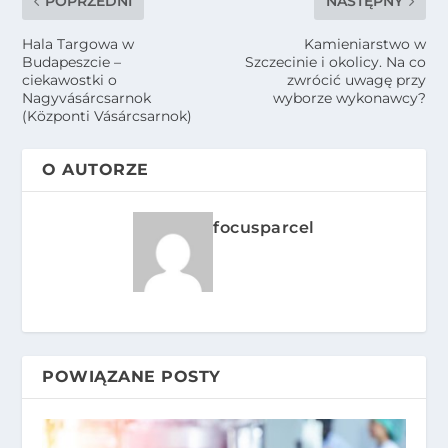
POPRZEDNI
NASTĘPNY
Hala Targowa w
Kamieniarstwo w
Budapeszcie –
Szczecinie i okolicy. Na co
ciekawostki o
zwrócić uwagę przy
Nagyvásárcsarnok
wyborze wykonawcy?
(Központi Vásárcsarnok)
O AUTORZE
focusparcel
POWIĄZANE POSTY