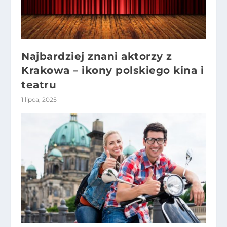
Najbardziej znani aktorzy z
Krakowa – ikony polskiego kina i
teatru
1 lipca, 2025