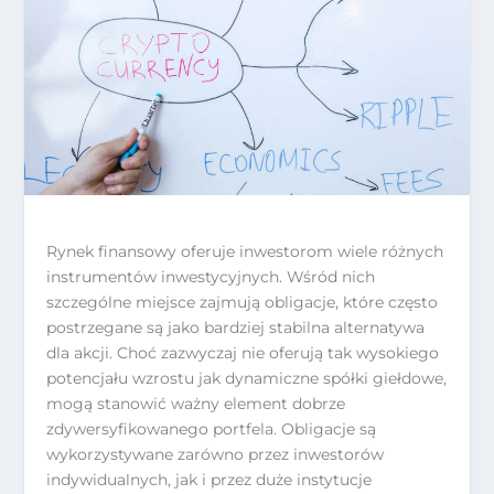
Rynek finansowy oferuje inwestorom wiele różnych
instrumentów inwestycyjnych. Wśród nich
szczególne miejsce zajmują obligacje, które często
postrzegane są jako bardziej stabilna alternatywa
dla akcji. Choć zazwyczaj nie oferują tak wysokiego
potencjału wzrostu jak dynamiczne spółki giełdowe,
mogą stanowić ważny element dobrze
zdywersyfikowanego portfela. Obligacje są
wykorzystywane zarówno przez inwestorów
indywidualnych, jak i przez duże instytucje