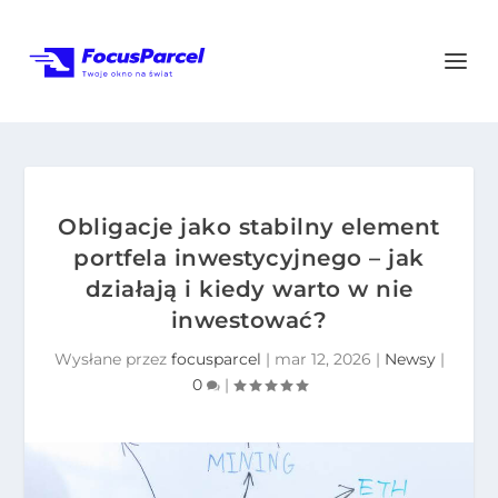
Obligacje jako stabilny element
portfela inwestycyjnego – jak
działają i kiedy warto w nie
inwestować?
Wysłane przez
focusparcel
|
mar 12, 2026
|
Newsy
|
0
|