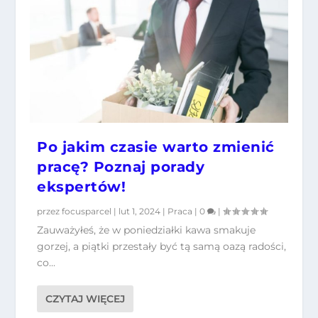
Po jakim czasie warto zmienić
pracę? Poznaj porady
ekspertów!
przez
focusparcel
|
lut 1, 2024
|
Praca
|
0
|
Zauważyłeś, że w poniedziałki kawa smakuje
gorzej, a piątki przestały być tą samą oazą radości,
co...
CZYTAJ WIĘCEJ