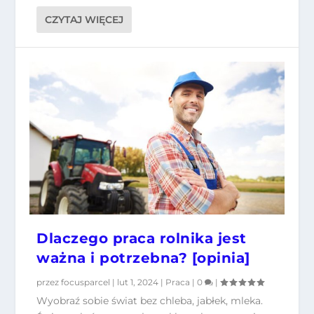
CZYTAJ WIĘCEJ
Dlaczego praca rolnika jest
ważna i potrzebna? [opinia]
przez
focusparcel
|
lut 1, 2024
|
Praca
|
0
|
Wyobraź sobie świat bez chleba, jabłek, mleka.