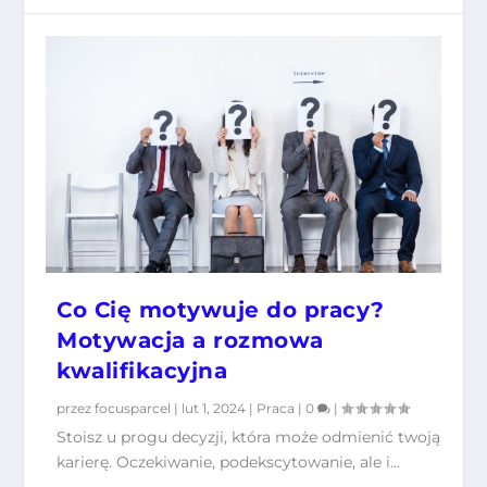
Co Cię motywuje do pracy?
Motywacja a rozmowa
kwalifikacyjna
przez
focusparcel
|
lut 1, 2024
|
Praca
|
0
|
Stoisz u progu decyzji, która może odmienić twoją
karierę. Oczekiwanie, podekscytowanie, ale i...