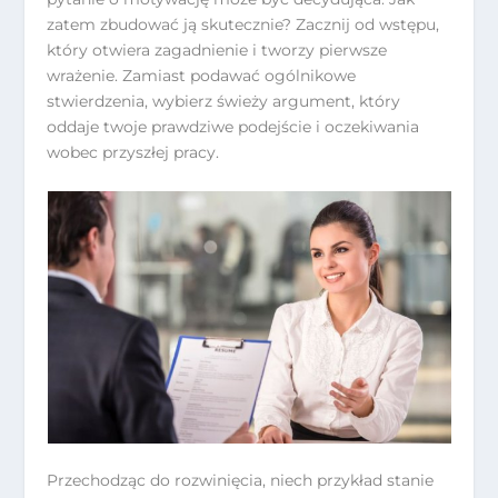
zatem zbudować ją skutecznie? Zacznij od wstępu,
który otwiera zagadnienie i tworzy pierwsze
wrażenie. Zamiast podawać ogólnikowe
stwierdzenia, wybierz świeży argument, który
oddaje twoje prawdziwe podejście i oczekiwania
wobec przyszłej pracy.
Przechodząc do rozwinięcia, niech przykład stanie