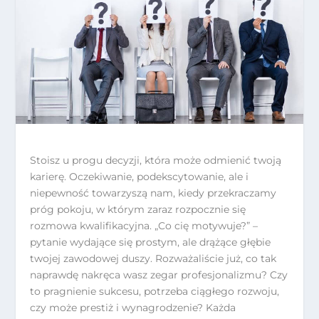
Stoisz u progu decyzji, która może odmienić twoją
karierę. Oczekiwanie, podekscytowanie, ale i
niepewność towarzyszą nam, kiedy przekraczamy
próg pokoju, w którym zaraz rozpocznie się
rozmowa kwalifikacyjna. „Co cię motywuje?” –
pytanie wydające się prostym, ale drążące głębie
twojej zawodowej duszy. Rozważaliście już, co tak
naprawdę nakręca wasz zegar profesjonalizmu? Czy
to pragnienie sukcesu, potrzeba ciągłego rozwoju,
czy może prestiż i wynagrodzenie? Każda