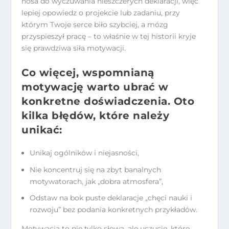
nosa do wyczuwania nieszczerych deklaracji, więc
lepiej opowiedz o projekcie lub zadaniu, przy
którym Twoje serce biło szybciej, a mózg
przyspieszył pracę – to właśnie w tej historii kryje
się prawdziwa siła motywacji.
Co więcej, wspomnianą
motywację warto ubrać w
konkretne doświadczenia. Oto
kilka błędów, które należy
unikać:
Unikaj ogólników i niejasności,
Nie koncentruj się na zbyt banalnych
motywatorach, jak „dobra atmosfera”,
Odstaw na bok puste deklaracje „chęci nauki i
rozwoju” bez podania konkretnych przykładów.
Motywacja to nie tylko słowa, ale uczucie, które