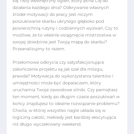
się Twój wewnętrzny ogień, który pcha Cię do
działania każdego dnia? Odkrywanie własnych
źródeł motywacji do pracy jest niczym
poszukiwanie skarbu ukrytego głęboko pod
powierzchnią rutyny i codziennych wyzwań. Czy to
możliwe, że to właśnie osiągnięcie mistrzostwa w
swojej dziedzinie jest Twoją mapą do skarbu?
Przeanalizujmy to razem.
Przełomowe odkrycia czy satysfakcjonujące
zakończenie projektu są jak szał dla mózgu,
prawda? Motywacja do wykorzystania talentów i
umiejętności może być dopalaczem, który
uruchamia Twoje zawodowe silniki. Czy pamiętasz
ten moment, kiedy po długim czasie poszukiwań w
końcy znajdujesz to idealne rozwiązanie problemu?
Chwila, w której wszystko nagle układa się w
logiczną całość, niekiedy jest bardziej ekscytująca
niż długo wyczekiwany weekend.