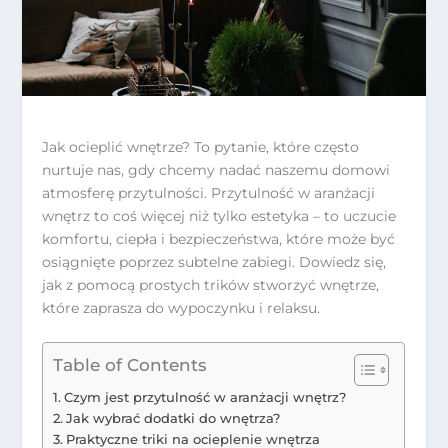
Jak ocieplić wnętrze? To pytanie, które często
nurtuje nas, gdy chcemy nadać naszemu domowi
atmosferę przytulności. Przytulność w aranżacji
wnętrz to coś więcej niż tylko estetyka – to uczucie
komfortu, ciepła i bezpieczeństwa, które może być
osiągnięte poprzez subtelne zabiegi. Dowiedz się,
jak z pomocą prostych trików stworzyć wnętrze,
które zaprasza do wypoczynku i relaksu.
Table of Contents
Czym jest przytulność w aranżacji wnętrz?
Jak wybrać dodatki do wnętrza?
Praktyczne triki na ocieplenie wnętrza