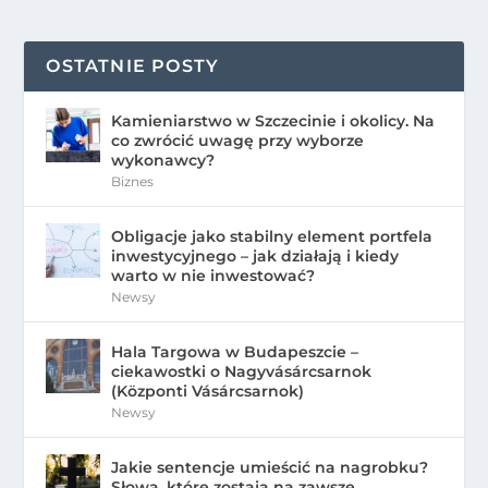
OSTATNIE POSTY
Kamieniarstwo w Szczecinie i okolicy. Na
co zwrócić uwagę przy wyborze
wykonawcy?
Biznes
Obligacje jako stabilny element portfela
inwestycyjnego – jak działają i kiedy
warto w nie inwestować?
Newsy
Hala Targowa w Budapeszcie –
ciekawostki o Nagyvásárcsarnok
(Központi Vásárcsarnok)
Newsy
Jakie sentencje umieścić na nagrobku?
Słowa, które zostają na zawsze