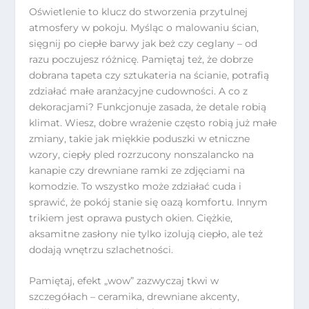
Oświetlenie to klucz do stworzenia przytulnej
atmosfery w pokoju. Myśląc o malowaniu ścian,
sięgnij po ciepłe barwy jak beż czy ceglany – od
razu poczujesz różnicę. Pamiętaj też, że dobrze
dobrana tapeta czy sztukateria na ścianie, potrafią
zdziałać małe aranżacyjne cudowności. A co z
dekoracjami? Funkcjonuje zasada, że detale robią
klimat. Wiesz, dobre wrażenie często robią już małe
zmiany, takie jak miękkie poduszki w etniczne
wzory, ciepły pled rozrzucony nonszalancko na
kanapie czy drewniane ramki ze zdjęciami na
komodzie. To wszystko może zdziałać cuda i
sprawić, że pokój stanie się oazą komfortu. Innym
trikiem jest oprawa pustych okien. Ciężkie,
aksamitne zasłony nie tylko izolują ciepło, ale też
dodają wnętrzu szlachetności.
Pamiętaj, efekt „wow” zazwyczaj tkwi w
szczegółach – ceramika, drewniane akcenty,