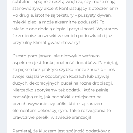
subtelne i spójne z resztą wnętrza, czy może mają
stanowić żywy akcent kontrastujący z otoczeniem?
Po drugie, istotne są tekstury – puszysty dywan,
miękki pled, a może aksamitne poduszki? To
właśnie one dodają ciepła i przytulności. Wystarczy,
że zmienisz poszewki w swoich poduszkach i już
przytulny klimat gwarantowany!
Często pomijanym, ale niezwykle ważnym
aspektem jest funkcjonalność dodatków. Pamiętaj,
że piękno bez praktyki szybko może znudzić – noś
swoje książki w ozdobnych koszach lub używaj
dużych, dekoracyjnych pudeł na różne drobiazgi.
Nierzadko spotykamy też dodatki, które pełnią
podwójną rolę, jak podnóżki z miejscem na
przechowywanie czy półki, które są zarazem
elementem dekoracyjnym. Takie rozwiązania to
prawdziwe perełki w świecie aranżacji!
Pamiętaj, że kluczem jest spójność dodatków z