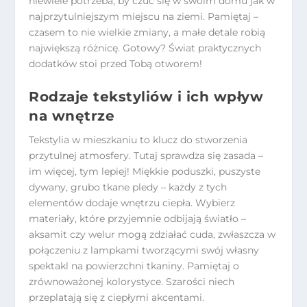
niewiele potrzeba, by czuć się w swoim domu jak w
najprzytulniejszym miejscu na ziemi. Pamiętaj –
czasem to nie wielkie zmiany, a małe detale robią
największą różnicę. Gotowy? Świat praktycznych
dodatków stoi przed Tobą otworem!
Rodzaje tekstyliów i ich wpływ
na wnętrze
Tekstylia w mieszkaniu to klucz do stworzenia
przytulnej atmosfery. Tutaj sprawdza się zasada –
im więcej, tym lepiej! Miękkie poduszki, puszyste
dywany, grubo tkane pledy – każdy z tych
elementów dodaje wnętrzu ciepła. Wybierz
materiały, które przyjemnie odbijają światło –
aksamit czy welur mogą zdziałać cuda, zwłaszcza w
połączeniu z lampkami tworzącymi swój własny
spektakl na powierzchni tkaniny. Pamiętaj o
zrównoważonej kolorystyce. Szarości niech
przeplatają się z ciepłymi akcentami.