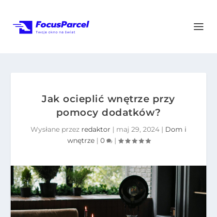
Jak ocieplić wnętrze przy
pomocy dodatków?
Wysłane przez
redaktor
|
maj 29, 2024
|
Dom i
wnętrze
|
0
|