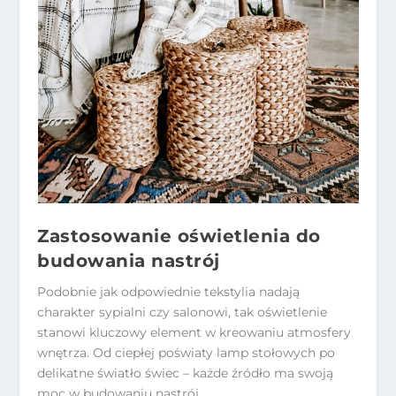
Zastosowanie oświetlenia do
budowania nastrój
Podobnie jak odpowiednie tekstylia nadają
charakter sypialni czy salonowi, tak oświetlenie
stanowi kluczowy element w kreowaniu atmosfery
wnętrza. Od ciepłej poświaty lamp stołowych po
delikatne światło świec – każde źródło ma swoją
moc w budowaniu nastrój.