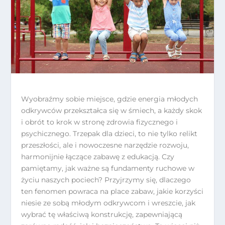
Wyobraźmy sobie miejsce, gdzie energia młodych
odkrywców przekształca się w śmiech, a każdy skok
i obrót to krok w stronę zdrowia fizycznego i
psychicznego. Trzepak dla dzieci, to nie tylko relikt
przeszłości, ale i nowoczesne narzędzie rozwoju,
harmonijnie łączące zabawę z edukacją. Czy
pamiętamy, jak ważne są fundamenty ruchowe w
życiu naszych pociech? Przyjrzymy się, dlaczego
ten fenomen powraca na place zabaw, jakie korzyści
niesie ze sobą młodym odkrywcom i wreszcie, jak
wybrać tę właściwą konstrukcję, zapewniającą