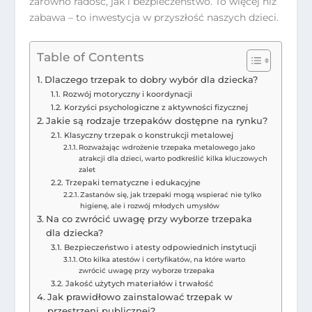
zarówno radość, jak i bezpieczeństwo. To więcej niż
zabawa – to inwestycja w przyszłość naszych dzieci.
Table of Contents
Dlaczego trzepak to dobry wybór dla dziecka?
Rozwój motoryczny i koordynacji
Korzyści psychologiczne z aktywności fizycznej
Jakie są rodzaje trzepaków dostępne na rynku?
Klasyczny trzepak o konstrukcji metalowej
Rozważając wdrożenie trzepaka metalowego jako
atrakcji dla dzieci, warto podkreślić kilka kluczowych
zalet
Trzepaki tematyczne i edukacyjne
Zastanów się, jak trzepaki mogą wspierać nie tylko
higienę, ale i rozwój młodych umysłów
Na co zwrócić uwagę przy wyborze trzepaka
dla dziecka?
Bezpieczeństwo i atesty odpowiednich instytucji
Oto kilka atestów i certyfikatów, na które warto
zwrócić uwagę przy wyborze trzepaka
Jakość użytych materiałów i trwałość
Jak prawidłowo zainstalować trzepak w
przestrzeni publicznej?