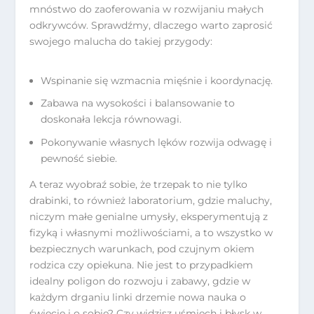
mnóstwo do zaoferowania w rozwijaniu małych
odkrywców. Sprawdźmy, dlaczego warto zaprosić
swojego malucha do takiej przygody:
Wspinanie się wzmacnia mięśnie i koordynację.
Zabawa na wysokości i balansowanie to
doskonała lekcja równowagi.
Pokonywanie własnych lęków rozwija odwagę i
pewność siebie.
A teraz wyobraź sobie, że trzepak to nie tylko
drabinki, to również laboratorium, gdzie maluchy,
niczym małe genialne umysły, eksperymentują z
fizyką i własnymi możliwościami, a to wszystko w
bezpiecznych warunkach, pod czujnym okiem
rodzica czy opiekuna. Nie jest to przypadkiem
idealny poligon do rozwoju i zabawy, gdzie w
każdym drganiu linki drzemie nowa nauka o
świecie i o sobie? Czy widzisz uśmiech i błysk w