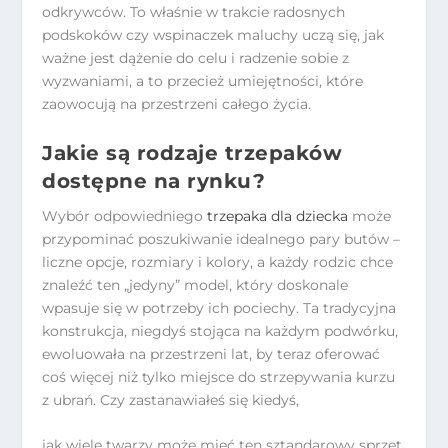
odkrywców. To właśnie w trakcie radosnych
podskoków czy wspinaczek maluchy uczą się, jak
ważne jest dążenie do celu i radzenie sobie z
wyzwaniami, a to przecież umiejętności, które
zaowocują na przestrzeni całego życia.
Jakie są rodzaje trzepaków
dostępne na rynku?
Wybór odpowiedniego
trzepaka dla dziecka
może
przypominać poszukiwanie idealnego pary butów –
liczne opcje, rozmiary i kolory, a każdy rodzic chce
znaleźć ten „jedyny” model, który doskonale
wpasuje się w potrzeby ich pociechy. Ta tradycyjna
konstrukcja, niegdyś stojąca na każdym podwórku,
ewoluowała na przestrzeni lat, by teraz oferować
coś więcej niż tylko miejsce do strzepywania kurzu
z ubrań. Czy zastanawiałeś się kiedyś,
jak wiele twarzy może mieć ten sztandarowy sprzęt