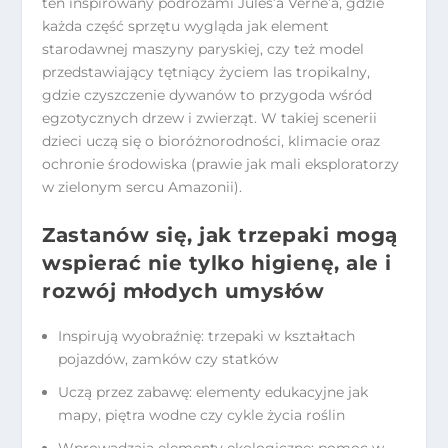
ten inspirowany podróżami Jules’a Verne’a, gdzie
każda część sprzętu wygląda jak element
starodawnej maszyny paryskiej, czy też model
przedstawiający tętniący życiem las tropikalny,
gdzie czyszczenie dywanów to przygoda wśród
egzotycznych drzew i zwierząt. W takiej scenerii
dzieci uczą się o bioróżnorodności, klimacie oraz
ochronie środowiska (prawie jak mali eksploratorzy
w zielonym sercu Amazonii).
Zastanów się, jak trzepaki mogą
wspierać nie tylko higienę, ale i
rozwój młodych umysłów
Inspirują wyobraźnię: trzepaki w kształtach
pojazdów, zamków czy statków
Uczą przez zabawę: elementy edukacyjne jak
mapy, piętra wodne czy cykle życia roślin
Wprowadzają elementy ekologiczne: pomoc w