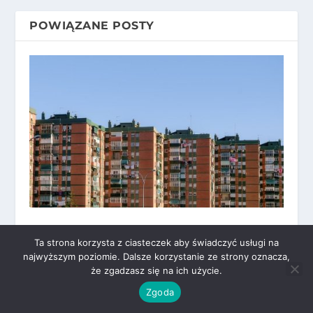
POWIĄZANE POSTY
Czy warto inwestować w
Ta strona korzysta z ciasteczek aby świadczyć usługi na
nieruchomości na Ukrainie?
najwyższym poziomie. Dalsze korzystanie ze strony oznacza,
Przeczytaj!
że zgadzasz się na ich użycie.
3 lutego, 2024
Zgoda