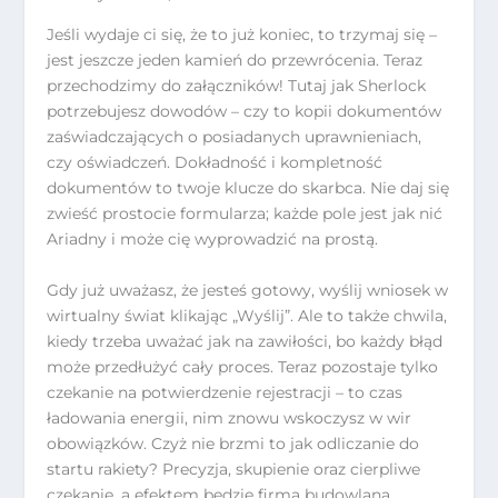
Jeśli wydaje ci się, że to już koniec, to trzymaj się –
jest jeszcze jeden kamień do przewrócenia. Teraz
przechodzimy do załączników! Tutaj jak Sherlock
potrzebujesz dowodów – czy to kopii dokumentów
zaświadczających o posiadanych uprawnieniach,
czy oświadczeń. Dokładność i kompletność
dokumentów to twoje klucze do skarbca. Nie daj się
zwieść prostocie formularza; każde pole jest jak nić
Ariadny i może cię wyprowadzić na prostą.
Gdy już uważasz, że jesteś gotowy, wyślij wniosek w
wirtualny świat klikając „Wyślij”. Ale to także chwila,
kiedy trzeba uważać jak na zawiłości, bo każdy błąd
może przedłużyć cały proces. Teraz pozostaje tylko
czekanie na potwierdzenie rejestracji – to czas
ładowania energii, nim znowu wskoczysz w wir
obowiązków. Czyż nie brzmi to jak odliczanie do
startu rakiety? Precyzja, skupienie oraz cierpliwe
czekanie, a efektem będzie firma budowlana