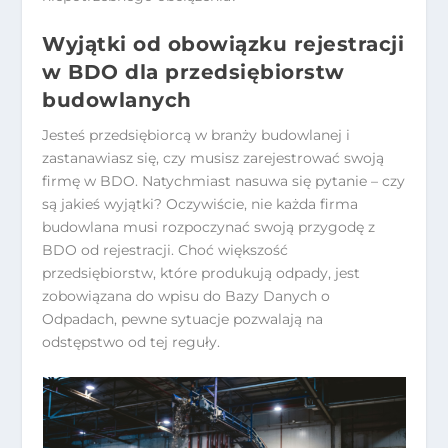
Wyjątki od obowiązku rejestracji
w BDO dla przedsiębiorstw
budowlanych
Jesteś przedsiębiorcą w branży budowlanej i
zastanawiasz się, czy musisz zarejestrować swoją
firmę w BDO. Natychmiast nasuwa się pytanie – czy
są jakieś wyjątki? Oczywiście, nie każda firma
budowlana musi rozpoczynać swoją przygodę z
BDO od rejestracji. Choć większość
przedsiębiorstw, które produkują odpady, jest
zobowiązana do wpisu do Bazy Danych o
Odpadach, pewne sytuacje pozwalają na
odstępstwo od tej reguły.