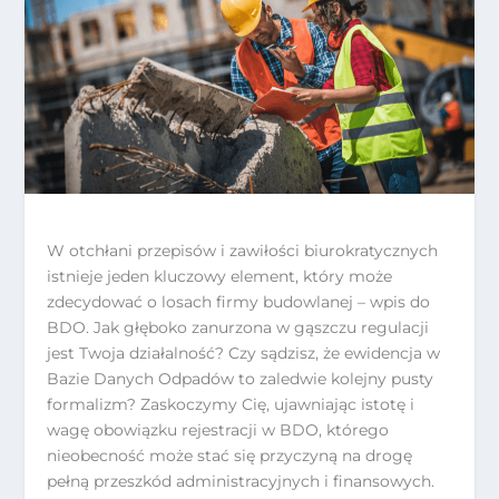
W otchłani przepisów i zawiłości biurokratycznych
istnieje jeden kluczowy element, który może
zdecydować o losach firmy budowlanej – wpis do
BDO. Jak głęboko zanurzona w gąszczu regulacji
jest Twoja działalność? Czy sądzisz, że ewidencja w
Bazie Danych Odpadów to zaledwie kolejny pusty
formalizm? Zaskoczymy Cię, ujawniając istotę i
wagę obowiązku rejestracji w BDO, którego
nieobecność może stać się przyczyną na drogę
pełną przeszkód administracyjnych i finansowych.