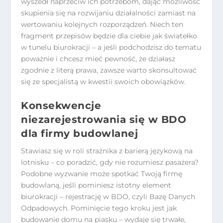
wyszedł naprzeciw ich potrzebom, dając możliwość
skupienia się na rozwijaniu działalności zamiast na
wertowaniu kolejnych rozporządzeń. Niech ten
fragment przepisów będzie dla ciebie jak światełko
w tunelu biurokracji – a jeśli podchodzisz do tematu
poważnie i chcesz mieć pewność, że działasz
zgodnie z literą prawa, zawsze warto skonsultować
się ze specjalistą w kwestii swoich obowiązków.
Konsekwencje
niezarejestrowania się w BDO
dla firmy budowlanej
Stawiasz się w roli strażnika z barierą językową na
lotnisku – co poradzić, gdy nie rozumiesz pasażera?
Podobne wyzwanie może spotkać Twoją firmę
budowlaną, jeśli pominiesz istotny element
biurokracji – rejestrację w BDO, czyli Bazę Danych
Odpadowych. Pominięcie tego kroku jest jak
budowanie domu na piasku – wydaje się trwałe,