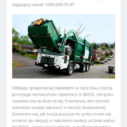
sięgającą nawet 1.000.000 PLN?
Oddając gospodarkę odpadami w ręce losu (czytaj:
pomijając konieczność rejestracji w BDO), nie tylko
narażasz się na duże straty finansowe, ale również
szkodzisz swojej reputacji w branży budowlanej.
Zastanów się, jak twoja pozycja na rynku może się
zmienić po decyzji o nałożeniu sankcji za brak wpisu