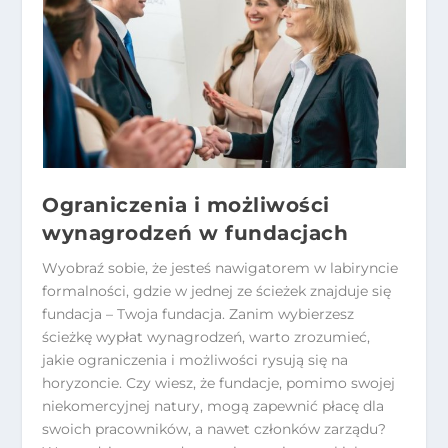
Ograniczenia i możliwości
wynagrodzeń w fundacjach
Wyobraź sobie, że jesteś nawigatorem w labiryncie
formalności, gdzie w jednej ze ścieżek znajduje się
fundacja – Twoja fundacja. Zanim wybierzesz
ścieżkę wypłat wynagrodzeń, warto zrozumieć,
jakie ograniczenia i możliwości rysują się na
horyzoncie. Czy wiesz, że fundacje, pomimo swojej
niekomercyjnej natury, mogą zapewnić płacę dla
swoich pracowników, a nawet członków zarządu?