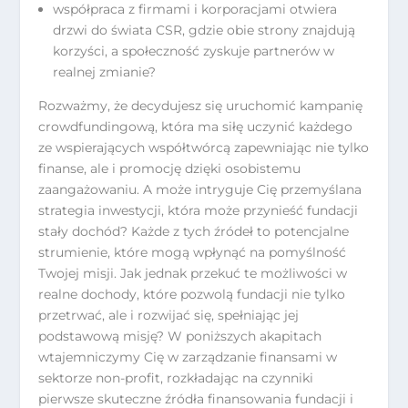
współpraca z firmami i korporacjami otwiera
drzwi do świata CSR, gdzie obie strony znajdują
korzyści, a społeczność zyskuje partnerów w
realnej zmianie?
Rozważmy, że decydujesz się uruchomić kampanię
crowdfundingową, która ma siłę uczynić każdego
ze wspierających współtwórcą zapewniając nie tylko
finanse, ale i promocję dzięki osobistemu
zaangażowaniu. A może intryguje Cię przemyślana
strategia inwestycji, która może przynieść fundacji
stały dochód? Każde z tych źródeł to potencjalne
strumienie, które mogą wpłynąć na pomyślność
Twojej misji. Jak jednak przekuć te możliwości w
realne dochody, które pozwolą fundacji nie tylko
przetrwać, ale i rozwijać się, spełniając jej
podstawową misję? W poniższych akapitach
wtajemniczymy Cię w zarządzanie finansami w
sektorze non-profit, rozkładając na czynniki
pierwsze skuteczne źródła finansowania fundacji i